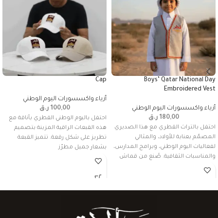
Cap
Boys’ Qatar National Day
Embroidered Vest
أزياء واكسسورات اليوم الوطني
أزياء واكسسورات اليوم الوطني
100,00
ر.ق
180,00
ر.ق
احتفل باليوم الوطني القطري بأناقة مع
احتفل بالتراث القطري مع هذا الصديري
هذه القبعات الراقية المزينة بتصميم
المصمّم بعناية للأولاد، والمثالي
تطريز على شكل رقعة. تتميز القبعة
لفعاليات اليوم الوطني، وبرامج المدارس،
بشعار جميل مطرّز
والمناسبات الثقافية. صُنع من قماش