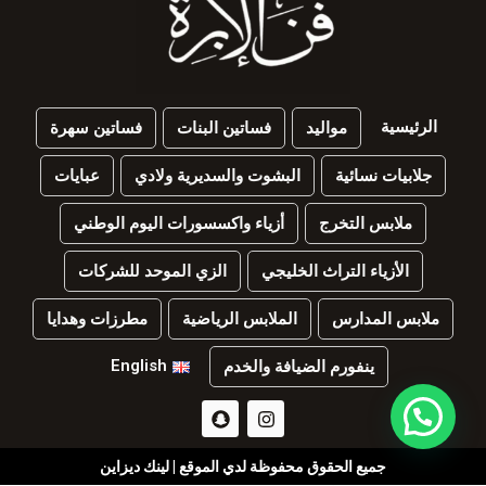
الرئيسية
مواليد
فساتين البنات
فساتين سهرة
جلابيات نسائية
البشوت والسديرية ولادي
عبايات
ملابس التخرج
أزياء واكسسورات اليوم الوطني
الأزياء التراث الخليجي
الزي الموحد للشركات
ملابس المدارس
الملابس الرياضية
مطرزات وهدايا
English
ينفورم الضيافة والخدم
جميع الحقوق محفوظة لدي الموقع | لينك ديزاين