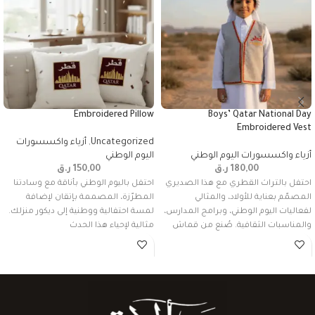
Embroidered Pillow
Boys’ Qatar National Day
Embroidered Vest
Uncategorized
,
أزياء واكسسورات
أزياء واكسسورات اليوم الوطني
اليوم الوطني
180,00
ر.ق
150,00
ر.ق
احتفل بالتراث القطري مع هذا الصديري
احتفل باليوم الوطني بأناقة مع وسادتنا
المصمّم بعناية للأولاد، والمثالي
المطرّزة، المصممة بإتقان لإضافة
لفعاليات اليوم الوطني، وبرامج المدارس،
لمسة احتفالية ووطنية إلى ديكور منزلك.
والمناسبات الثقافية. صُنع من قماش
مثالية لإحياء هذا الحدث