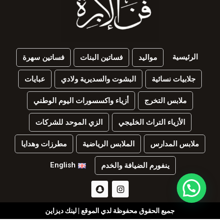
الرئيسية
مواليد
فساتين البنات
فساتين سهرة
جلابيات نسائية
البشوت والسديرية ولادي
عبايات
ملابس التخرج
أزياء واكسسورات اليوم الوطني
الأزياء التراث الخليجي
الزي الموحد للشركات
ملابس المدارس
الملابس الرياضية
مطرزات وهدايا
English
ينفورم الضيافة والخدم
جميع الحقوق محفوظة لدي الموقع | لينك ديزاين