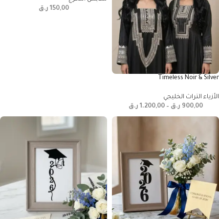
150,00
ر.ق
Timeless Noir & Silver
الأزياء التراث الخليجي
900,00
ر.ق
–
1.200,00
ر.ق