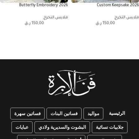
2026 Butterfly Embroidery
2026 Custom Keepsake
ملابس التخرج
ملابس التخرج
150,00
ر.ق
150,00
ر.ق
الرئيسية
مواليد
فساتين البنات
فساتين سهرة
جلابيات نسائية
البشوت والسديرية ولادي
عبايات