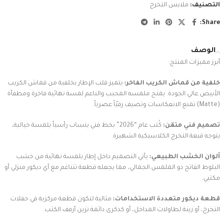
التصنيف:
ملابس التخرج
Share:
الوصف
أبرز مميزات المنتج:
خلفية من قماش الكريب الفاخر:
يتميز قلب الإطار بخلفية من قماش الكريب
الأبيض عالي الجودة. يمنح ملمسه المحبب والناعم لمسة نهائية فاخرة ومطفأة
(Matte) تمنع الانعكاسات وتضيف رقيّاً عصرياً.
تصميم فني متقن:
كُتب عام “2026” بخط فني ينساب رأسياً بلمسة خيالية،
يتوجه قبعة التخرج الكلاسيكية الشهيرة.
ألوان الخشب الطبيعي:
يأتي التصميم داخل إطار بلمسة نهائية من خشب
البلوط الفاتح ذو الملمس الجمالي، مما يجعله قطعة تتناغم مع أي ديكور منزلي أو
مكتبي.
قطعة ديكور متعددة الاستخدامات:
مثالية لتكون قطعة مركزية في حفلات
التخرج، أو زينة لطاولات المداخل، أو كذكرى دائمة تزين أرفف الكتب.