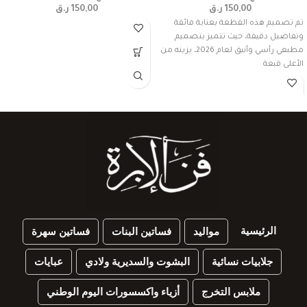
150,00
ر.ق
150,00
ر.ق
تم تصميم هذه القطعة بعناية فائقة
وتفاصيل دقيقة، حيث تتميز بتصميم
مطبعي رأسي وأنيق لعام 2026، يزينه من
الأعلى قبعة
الرئيسية
مواليد
فساتين البنات
فساتين سهرة
جلابيات نسائية
البشوت والسديرية ولادي
عبايات
ملابس التخرج
أزياء واكسسورات اليوم الوطني