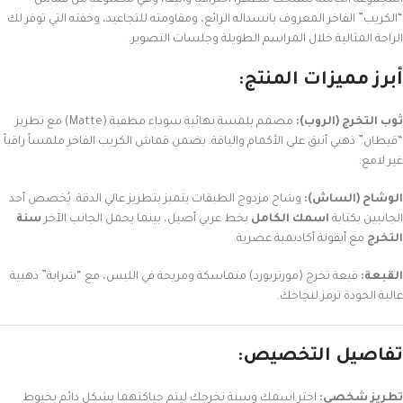
“الكريب” الفاخر المعروف بانسداله الرائع، ومقاومته للتجاعيد، وخفته التي توفر لك
الراحة المثالية خلال المراسم الطويلة وجلسات التصوير.
أبرز مميزات المنتج:
ثوب التخرج (الروب):
مصمم بلمسة نهائية سوداء مطفية (Matte) مع تطريز
“قيطان” ذهبي أنيق على الأكمام والياقة. يضمن قماش الكريب الفاخر ملمساً راقياً
غير لامع.
الوشاح (الساش):
وشاح مزدوج الطبقات يتميز بتطريز عالي الدقة. يُخصص أحد
الجانبين بكتابة
اسمك الكامل
بخط عربي أصيل، بينما يحمل الجانب الآخر
سنة
التخرج
مع أيقونة أكاديمية عصرية.
القبعة:
قبعة تخرج (مورتربورد) متماسكة ومريحة في اللبس، مع “شرابة” ذهبية
عالية الجودة ترمز لنجاحك.
تفاصيل التخصيص:
تطريز شخصي:
اختر اسمك وسنة تخرجك ليتم حياكتهما بشكل دائم بخيوط