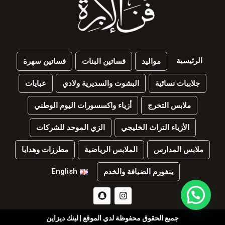
الرئيسية
مواليد
فساتين البنات
فساتين سهرة
جلابيات نسائية
البشوت والسديرية ولادي
عبايات
ملابس التخرج
أزياء واكسسورات اليوم الوطني
الأزياء التراث الخليجي
الزي الموحد للشركات
ملابس المدارس
الملابس الرياضية
مطرزات وهدايا
English
ينفورم الضيافة والخدم
جميع الحقوق محفوظة لدي الموقع | لينك ديزاين