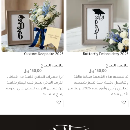
2026 Custom Keepsake
2026 Butterfly Embroidery
ملابس التخرج
ملابس التخرج
150,00
ر.ق
150,00
ر.ق
تم تصميم هذه القطعة بعناية فائقة
أبرز مميزات المنتج: خلفية من قماش
وتفاصيل دقيقة، حيث تتميز بتصميم
الكريب الفاخر: يتميز قلب الإطار بخلفية
مطبعي رأسي وأنيق لعام 2026، يزينه من
من قماش الكريب الأبيض عالي الجودة.
الأعلى قبعة
يمنح ملمسه