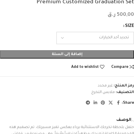
Premium Customized Graduation Set
500,00
ر.ق
SIZE
إضافة إلى السلة
Add to wishlist
Compare
رمز المنتج:
غير محدد
التصنيف:
ملابس التخرج
Share:
الوصف
حتفل بلحظة تخرجك الاستثنائية برداء يعكس تميز مسيرتك. تم تصميم هذه
المجموعة الكاملة لتمنحك مظهراً احترافياً وأنيقاً، وهي مصنوعة من قماش