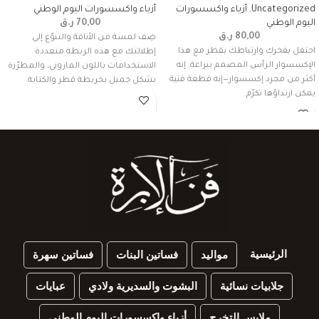
Uncategorized
,
أزياء واكسسورات
أزياء واكسسورات اليوم الوطني
اليوم الوطني
70,00
ر.ق
80,00
ر.ق
ضِف لمسة من الأناقة والتنوّع إلى
احتفل بفخرك وارتباطك بقطر مع هذا
إطلالتك مع هذه الربطة متعددة
الإكسسوار الرأس المصمم ببراعة. إنه
الاستخدامات باللون الماروني، والمطرّزة
أكثر من مجرد إكسسوار—إنه قطعة فنية
بشكل جميل بخريطة قطر والكتابة
يمكن ارتداؤها تكرّم
الرئيسية
مواليد
فساتين البنات
فساتين سهرة
جلابيات نسائية
البشوت والسديرية ولادي
عبايات
ملابس التخرج
أزياء واكسسورات اليوم الوطني