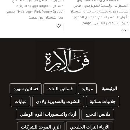
400,00
ر.ق
–
450,00
ر.ق
خلي إلى عالم من الجمال الخالد مع
المميزات الرئيسية تطريز يدوي فاخر:
فستان “الفاوانيا الوردية التراثية”
نقوش زهرية دقيقة تزين تنورة الفستان
(Heirloom Pink Peony Dress). يجمع
بألوان اللافندر الناعم، والوردي الخجول،
هذا الفستان بين طبعة
ودرجات الأخضر العشبي (Sage).
الرئيسية
مواليد
فساتين البنات
فساتين سهرة
جلابيات نسائية
البشوت والسديرية ولادي
عبايات
ملابس التخرج
أزياء واكسسورات اليوم الوطني
الأزياء التراث الخليجي
الزي الموحد للشركات