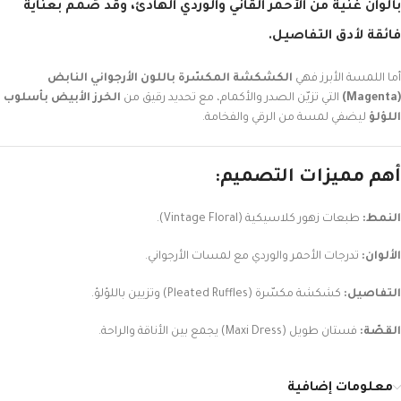
بألوان غنية من الأحمر القاني والوردي الهادئ، وقد صُمم بعناية
فائقة لأدق التفاصيل.
أما اللمسة الأبرز فهي
الكشكشة المكسّرة باللون الأرجواني النابض
(Magenta)
التي تزيّن الصدر والأكمام، مع تحديد رقيق من
الخرز الأبيض بأسلوب
اللؤلؤ
ليضفي لمسة من الرقي والفخامة.
أهم مميزات التصميم:
النمط:
طبعات زهور كلاسيكية (Vintage Floral).
الألوان:
تدرجات الأحمر والوردي مع لمسات الأرجواني.
التفاصيل:
كشكشة مكسّرة (Pleated Ruffles) وتزيين باللؤلؤ.
القصّة:
فستان طويل (Maxi Dress) يجمع بين الأناقة والراحة.
معلومات إضافية