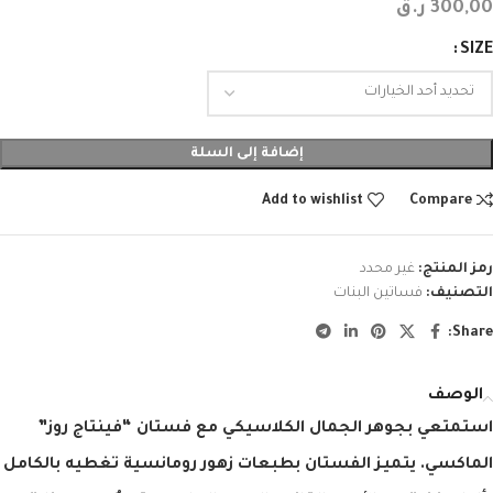
300,00
ر.ق
SIZE
إضافة إلى السلة
Add to wishlist
Compare
رمز المنتج:
غير محدد
التصنيف:
فساتين البنات
Share:
الوصف
استمتعي بجوهر الجمال الكلاسيكي مع
فستان “فينتاج روز”
الماكسي
. يتميز الفستان بطبعات زهور رومانسية تغطيه بالكامل