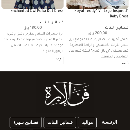
Enchanted Owl Polka Dot Dress
“Royal Teddy” Vintage-Inspired
Baby Dress
فساتين البنات
فساتين البنات
180,00
ر.ق
200,00
ر.ق
أبرز مميزات المنتج تطريز دقيق وفني:
امنحي أميرتك الصغيرة إطلالة تجمع بين
يتميز الصدر بتصميم بومة مطرزة بدقة
سحر التراث الكلاسيكي والراحة العصرية.
وجودة عالية، تحيط بها لمسات من
يُعد فستان “رويال تيدي” تحفة فنية من
الزهور الملونة
التفاصيل الدقيقة،
الرئيسية
مواليد
فساتين البنات
فساتين سهرة