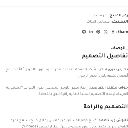
رمز المنتج:
غير محدد
التصنيف:
فساتين البنات
Share:
الوصف
تفاصيل التصميم
تطريز يدوي فاخر:
تشكيلة مفعمة بالحيوية من ورود بلون “الخردل” الأصفر مع
أغصان ملتفة بلون أخضر الزيتون.
حواف متقنة التفاصيل:
إطار مطرز بلونين يمتد على طول الحواف “المتموجة”
الفريدة، ليمنح التصميم لمسة نهائية راقية تليق بالفخامة.
التصميم والراحة
نقوش ورد ناعمة:
صُنع قوام الفستان من قماش رمادي فاتح يسمح بمرور
الهواء، ويزينه نمط نباتي رقيق مستوحى من الطراز العتيق (Vintage).