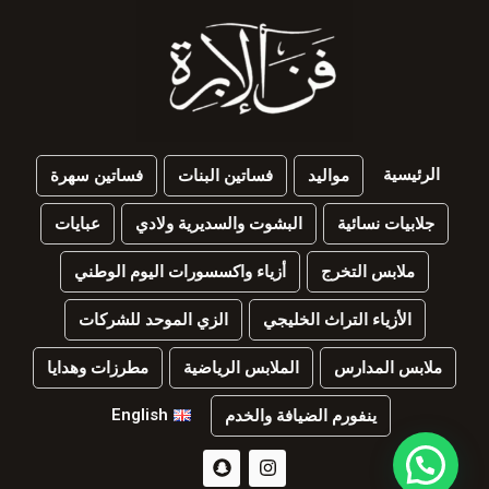
الرئيسية
مواليد
فساتين البنات
فساتين سهرة
جلابيات نسائية
البشوت والسديرية ولادي
عبايات
ملابس التخرج
أزياء واكسسورات اليوم الوطني
الأزياء التراث الخليجي
الزي الموحد للشركات
ملابس المدارس
الملابس الرياضية
مطرزات وهدايا
English
ينفورم الضيافة والخدم