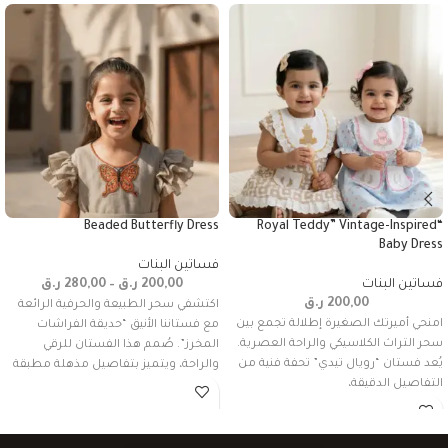
Beaded Butterfly Dress
“Royal Teddy” Vintage-Inspired
Baby Dress
فساتين البنات
فساتين البنات
200,00
ر.ق
–
280,00
ر.ق
200,00
ر.ق
اكتشفي سحر الطبيعة والحرفية الرائعة
امنحي أميرتك الصغيرة إطلالة تجمع بين
مع فستاننا الأنيق “حديقة الفراشات
سحر التراث الكلاسيكي والراحة العصرية.
المخرز”. صُمم هذا الفستان للرقي
يُعد فستان “رويال تيدي” تحفة فنية من
والراحة، ويتميز بتفاصيل مذهلة مطبقة
التفاصيل الدقيقة،