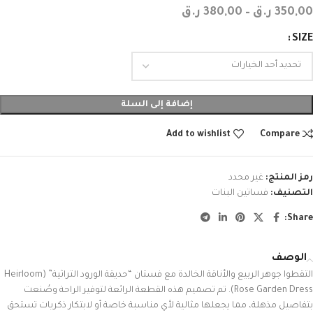
350,00
ر.ق
–
380,00
ر.ق
SIZE
إضافة إلى السلة
Add to wishlist
Compare
رمز المنتج:
غير محدد
التصنيف:
فساتين البنات
Share:
الوصف
التقطوا جوهر الربيع والأناقة الخالدة مع فستان “حديقة الورود التراثية” (Heirloom
Rose Garden Dress). تم تصميم هذه القطعة الرائعة لتوفير الراحة وصُنعت
بتفاصيل مذهلة، مما يجعلها مثالية لأي مناسبة خاصة أو لابتكار ذكريات تستحق