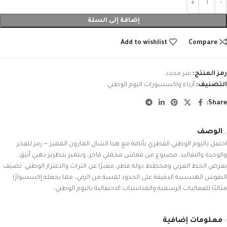
إضافة إلى السلة
Add to wishlist
Compare
رمز المنتج:
غير محدد
التصنيف:
أزياء واكسسورات اليوم الوطني
Share:
الوصف
احتفل باليوم الوطني القطري بأناقة مع هذا الشال المارون المميز — رمز للفخر
والوحدة والتقاليد. مصنوع من قماش مخملي فاخر، ويتميز بتطريز ذهبي أنيق
يعرض الخط العربي ومخطط دولة قطر، معبرًا عن التراث والاعتزاز الوطني. تضيف
النقوش الهندسية الدقيقة على الحدود لمسة من الرقي، مما يجعله إكسسوارًا
مثاليًا للفعاليات الرسمية والمناسبات الاحتفالية باليوم الوطني.
معلومات إضافية