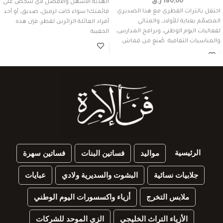
180,00
ر.ق
الهدية الأسهل والأفضل لأي شخص على
احتفل بالتراث القطري مع هذا الصديري
قائمتك! سواء كانت لزميل، صديق، أو أحد
المصمّم بعناية للأولاد، والمثالي
أفراد العائلة الزائرين لقطر، فإن هذه
لفعاليات اليوم الوطني، وبرامج المدارس،
الحقيبة
والمناسبات الثقافية. صُنع من قماش
الرئيسية
مواليد
فساتين البنات
فساتين سهرة
جلابيات نسائية
البشوت والسديرية ولادي
عبايات
ملابس التخرج
أزياء واكسسورات اليوم الوطني
الأزياء التراث الخليجي
الزي الموحد للشركات