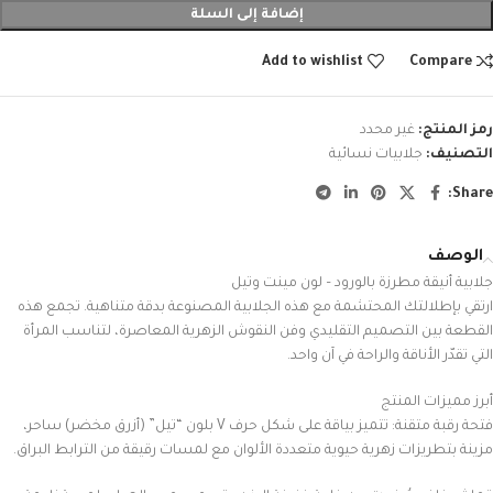
إضافة إلى السلة
Add to wishlist
Compare
رمز المنتج:
غير محدد
التصنيف:
جلابيات نسائية
Share:
الوصف
جلابية أنيقة مطرزة بالورود – لون مينت وتيل
ارتقي بإطلالتك المحتشمة مع هذه الجلابية المصنوعة بدقة متناهية. تجمع هذه
القطعة بين التصميم التقليدي وفن النقوش الزهرية المعاصرة، لتناسب المرأة
التي تقدّر الأناقة والراحة في آن واحد.
أبرز مميزات المنتج
فتحة رقبة متقنة: تتميز بياقة على شكل حرف V بلون “تيل” (أزرق مخضر) ساحر،
مزينة بتطريزات زهرية حيوية متعددة الألوان مع لمسات رقيقة من الترابط البراق.