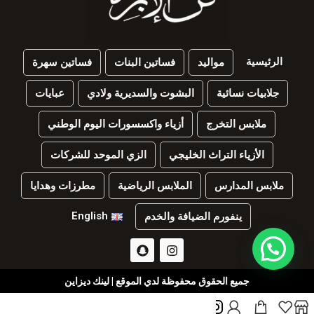
الرئيسية
مواليد
فساتين البنات
فساتين سهرة
جلابيات نسائية
البشوت والسديرية ولادي
عبايات
ملابس التخرج
أزياء واكسسورات اليوم الوطني
الأزياء التراث الخليجي
الزي الموحد للشركات
ملابس المدارس
الملابس الرياضية
مطرزات وهدايا
English
ينفورم الضيافة والخدم
جميع الحقوق محفوظة لدي الموقع | لينك ديزاين