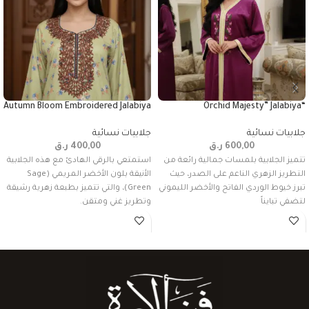
Autumn Bloom Embroidered Jalabiya
“Orchid Majesty” Jalabiya
جلابيات نسائية
جلابيات نسائية
600,00
ر.ق
400,00
ر.ق
تتميز الجلابية بلمسات جمالية رائعة من
استمتعي بالرقي الهادئ مع هذه الجلابية
التطريز الزهري الناعم على الصدر، حيث
الأنيقة بلون الأخضر المريمي (Sage
تبرز خيوط الوردي الفاتح والأخضر الليموني
Green)، والتي تتميز بطبعة زهرية رشيقة
لتضفي تبايناً
وتطريز غني ومتقن.