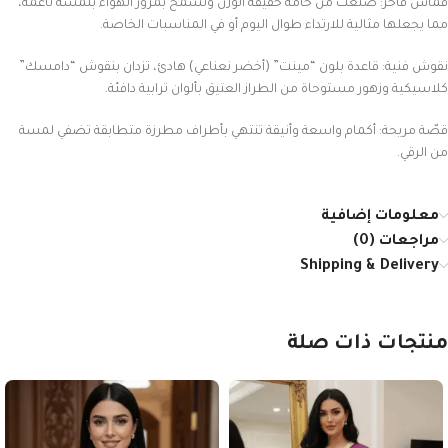
قماش فاخر: صُنعت من خامة خفيفة الوزن وتسمح بمرور الهواء بلمسة ناعمة،
مما يجعلها مثالية للارتداء طوال اليوم أو في المناسبات الخاصة.
نقوش فنية: قاعدة بلون “مينت” (أخضر نعناعي) هادئ، تزدان بنقوش “دامسك”
كلاسيكية وزهور مستوحاة من الطراز العتيق بألوان ترابية دافئة.
قصّة مريحة: أكمام واسعة وأنيقة تنتهي بأطراف مطرزة متطابقة تضفي لمسة
من الرقي.
معلومات إضافية
مراجعات (0)
Shipping & Delivery
منتجات ذات صلة