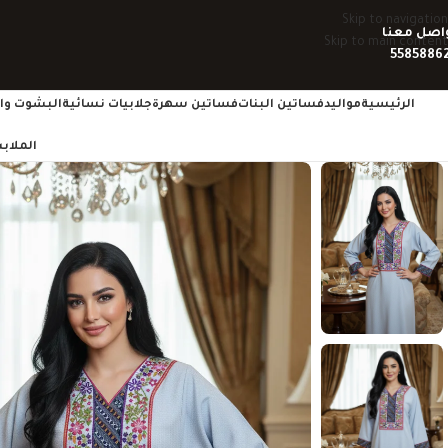
Skip to navigation
اصل معنا
Skip to main content
5585886
الرئيسية
مواليد
فساتين البنات
فساتين سهرة
جلابيات نسائية
البشوت وال
الملاب