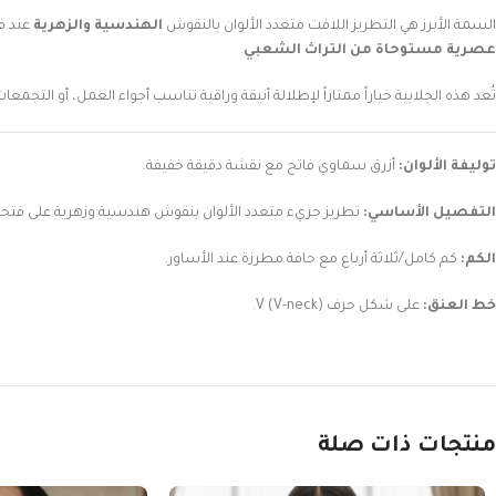
السمة الأبرز هي التطريز اللافت متعدد الألوان بالنقوش
الهندسية والزهرية
عند فتحة العنق على شكل
عصرية مستوحاة من التراث الشعبي
.
تُعد هذه الجلابية خياراً ممتازاً لإطلالة أنيقة وراقية تناسب أجواء العمل، أو التجم
توليفة الألوان:
أزرق سماوي فاتح مع نقشة دقيقة خفيفة.
التفصيل الأساسي:
تطريز جريء متعدد الألوان بنقوش هندسية وزهرية على فتحة 
الكم:
كم كامل/ثلاثة أرباع مع حافة مطرزة عند الأساور.
خط العنق:
على شكل حرف V (V-neck).
منتجات ذات صلة