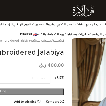
سديرية ولادي
عبايات
ملابس التخرج
أزياء واكسسورات اليوم الوطني
الأزياء ال
س الرياضية
مطرزات وهدايا
ينفورم الضيافة والخدم
ENGLISH
الرئيسية
جلابيات نسائية
 embroidered Jalabiya
broidered Jalabiya
400,00
ر.ق
SIZE
إضاف
Add to wishlist
Compare