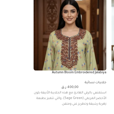
broidered Jalabiya
Autumn Bloom Embroidered Jalabiya
جلابيات نسائية
جلابيات نسائية
400,00
ر.ق
0
استمتعي بالرقي الهادئ مع هذه الجلابية الأنيقة بلون
جلابية/قفطان مريح: 
الأخضر المريمي (Sage Green)، والتي تتميز بطبعة
توفر راحة استثنائية 
زهرية رشيقة وتطريز غني ومتقن.
مع تخصير خفيف عند 