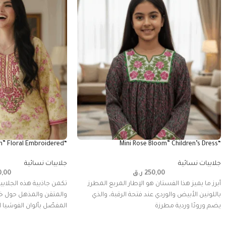
“Rose Garden” Floral Embroidered
“Mini Rose Bloom” Children’s Dress
جلابيات نسائية
جلابيات نسائية
250,00
ر.ق
0,00
أبرز ما يميز هذا الفستان هو الإطار المربع المطرز
تكمن جاذبية هذه الجلابية
باللونين الأبيض والوردي عند فتحة الرقبة، والذي
والمتقن والمذهل حول خط
يضم ورودًا وردية مطرزة
المفصّل بألوان الفوشيا ا