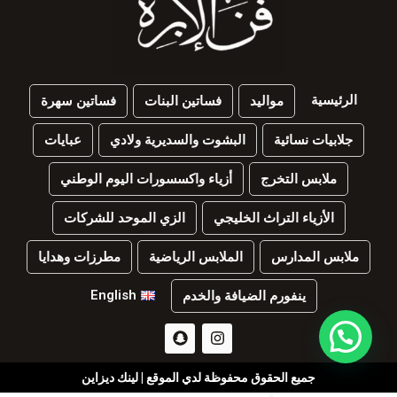
الرئيسية
مواليد
فساتين البنات
فساتين سهرة
جلابيات نسائية
البشوت والسديرية ولادي
عبايات
ملابس التخرج
أزياء واكسسورات اليوم الوطني
الأزياء التراث الخليجي
الزي الموحد للشركات
ملابس المدارس
الملابس الرياضية
مطرزات وهدايا
English
ينفورم الضيافة والخدم
جميع الحقوق محفوظة لدي الموقع | لينك ديزاين