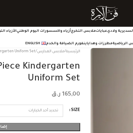
سديرية ولادي
عبايات
ملابس التخرج
أزياء واكسسورات اليوم الوطني
الأزياء ال
س الرياضية
مطرزات وهدايا
ينفورم الضيافة والخدم
ENGLISH
الرئيسية
ملابس المدارس
ergarten Uniform Set
Piece Kindergarten
Uniform Set
165,00
ر.ق
SIZE
إضاف