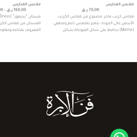
ملابس المدارس
ملابس المدارس
70,00
ر.ق
160,00
ر.ق
–
00
قماش كريب فاخر: مصنوع من قماش الكريب
الأبيض عالي الجودة، يتميز بملمس ناعم ومطفي
الفستان من قماش الكريب
(Matte) يحافظ على شكل الفيونكة بشكل
المعروف بمتانته ومقاوم
المكسر