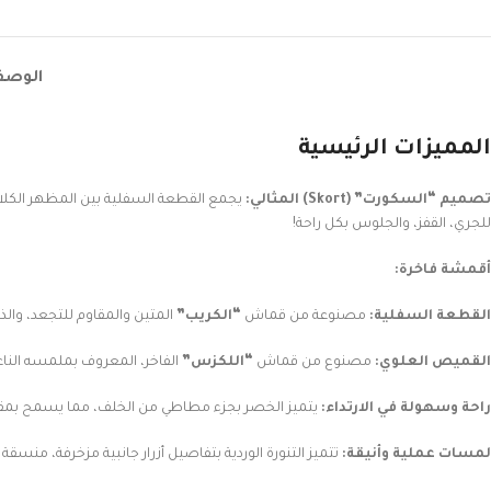
الوص
المميزات الرئيسية
تصميم “السكورت” (Skort) المثالي:
يجمع القطعة السفلية بين المظهر الكلا
للجري، القفز، والجلوس بكل راحة!
أقمشة فاخرة:
القطعة السفلية:
مصنوعة من قماش
“الكريب”
المتين والمقاوم للتجعد، والذ
القميص العلوي:
مصنوع من قماش
“اللكزس”
الفاخر، المعروف بملمسه الناعم،
راحة وسهولة في الارتداء:
يتميز الخصر بجزء مطاطي من الخلف، مما يسمح بمقا
لمسات عملية وأنيقة:
تتميز التنورة الوردية بتفاصيل أزرار جانبية مزخرفة، من