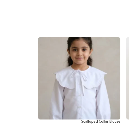
 Embroidery Blouse
Scalloped Collar Blouse