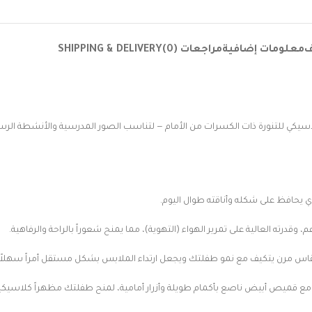
ف
معلومات إضافية
مراجعات (0)
SHIPPING & DELIVERY
سيكي للتنورة ذات الكسرات من الأمام — لتناسب الصور المدرسية والأنشطة الرس
ي يحافظ على شكله وأناقته طوال اليوم.
 وقدرته العالية على تمرير الهواء (التهوية)، مما يمنح شعوراً بالراحة والرفاهية.
س مرن يتكيف مع نمو طفلتك ويجعل ارتداء الملابس بشكل مستقل أمراً سهلاً ل
سقة مع قميص أبيض ناصع بأكمام طويلة وأزرار أمامية، لمنح طفلتك مظهراً كلاسيكيا