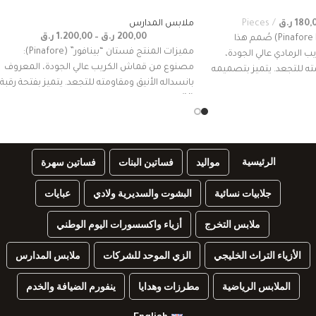
180,
ر.ق
Pieces
ملابس المدارس
200,00
ر.ق
–
1.200,00
ر.ق
فستان “بينيفور” (Pinafore Dress) صُمم هذا
مميزات المنتج فستان “بينافور” (Pinafore):
 الرمادي عالي الجودة،
مصنوع من قماش الكريب عالي الجودة، المعروف
ته للتجعد. يتميز بتصميمه
بانسداله الأنيق ومقاومته للتجعد. يتميز بفتحة رقبة
(V)
الرئيسية
مواليد
فساتين البنات
فساتين سهرة
جلابيات نسائية
البشوت والسديرية ولادي
عبايات
ملابس التخرج
أزياء واكسسورات اليوم الوطني
الأزياء التراث الخليجي
الزي الموحد للشركات
ملابس المدارس
الملابس الرياضية
مطرزات وهدايا
ينفورم الضيافة والخدم