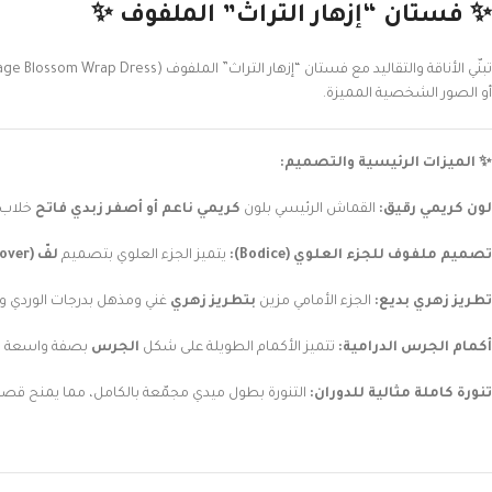
✨ فستان “إزهار التراث” الملفوف ✨
تبنّي الأناقة والتقاليد مع فستان “إزهار التراث” الملفوف (Heritage Blossom Wrap Dress).
أو الصور الشخصية المميزة.
✨ الميزات الرئيسية والتصميم:
لون كريمي رقيق:
القماش الرئيسي بلون
كريمي ناعم أو أصفر زبدي فاتح
خلاب، 
تصميم ملفوف للجزء العلوي (Bodice):
يتميز الجزء العلوي بتصميم
لفّ (Wrap-over)
تطريز زهري بديع:
الجزء الأمامي مزين
بتطريز زهري
غني ومذهل بدرجات الوردي و
أكمام الجرس الدرامية:
تتميز الأكمام الطويلة على شكل
الجرس
بصفة واسعة وم
تنورة كاملة مثالية للدوران:
التنورة بطول ميدي مجمّعة بالكامل، مما يمنح قصة