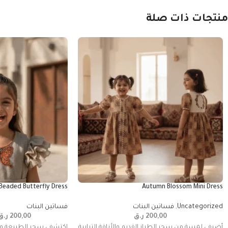
منتجات ذات صلة
Beaded Butterfly Dress
Autumn Blossom Mini Dress
Uncategorized
,
فساتين البنات
فساتين البنات
200,00
ر.ق
200,00
ر.ق
أضيفي لمسة من سحر الطراز القديم والأناقة الترابية
اكتشفي سحر الطبيعة وال