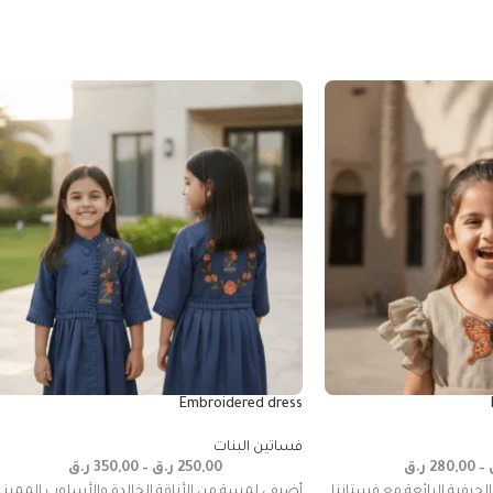
Embroidered dress
فساتين البنات
–
280,00
ر.ق
250,00
ر.ق
–
350,00
ر.ق
حرفية الرائعة مع فستاننا
أضيفي لمسة من الأناقة الخالدة والأسلوب المميز