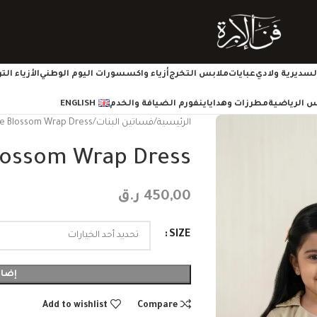
سديرية ولادي
عبايات
ملابس التخرج
أزياء واكسسورات اليوم الوطني
الأزياء ال
س الرياضية
مطرزات وهدايا
ينفورم الضيافة والخدم
ENGLISH
الرئيسية
فساتين البنات
e Blossom Wrap Dress
lossom Wrap Dress
450,00
ر.ق
SIZE
إضاف
Add to wishlist
Compare