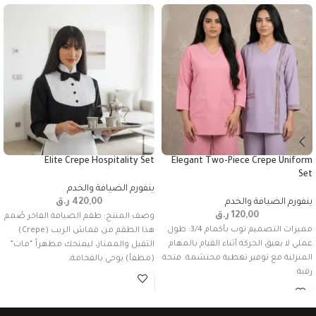
Elite Crepe Hospitality Set
Elegant Two-Piece Crepe Uniform
Set
ينفورم الضيافة والخدم
ينفورم الضيافة والخدم
420,00
ر.ق
120,00
ر.ق
وصف المنتج: طقم الضيافة الفاخر صُمم
مميزات التصميم توب بأكمام 3/4: طول
هذا الطقم من قماش الريب (Crepe)
عملي لا يعيق الحركة أثناء القيام بالمهام
الثقيل والممتاز، ليمنحك مظهراً “مات”
المنزلية مع توفير تغطية محتشمة. فتحة
(مطفأ) يوحي بالفخامة،
رقبة